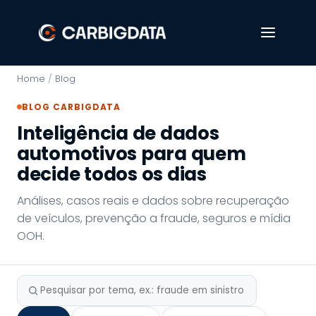
Home
/
Blog
BLOG CARBIGDATA
Inteligência de dados
automotivos para quem
decide todos os dias
Análises, casos reais e dados sobre recuperação
de veículos, prevenção a fraude, seguros e mídia
OOH.