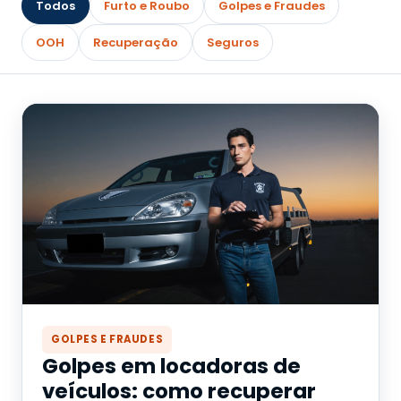
Todos
Furto e Roubo
Golpes e Fraudes
OOH
Recuperação
Seguros
GOLPES E FRAUDES
Golpes em locadoras de
veículos: como recuperar